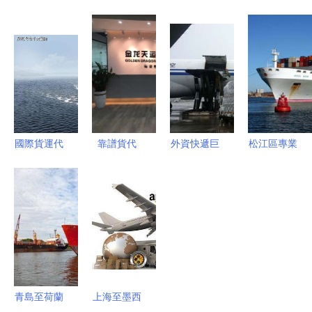
物流全解析
拉港物流專
線服務全解
的“航班拉
海運、空
線 騰程貨
析 海運、
貨”現象解
派、鐵路與
代助力非洲
空運與雙清
析 原因與
國際貨代商
貿易高效暢
包稅一站式
商檢報關影
檢報關一站
通
方案
響
式指南
國際貨運代
靠譜貨代
外資快遞巨
松江區專業
理行業的基
頭破冰國內
貨運服務
本信息概述
市場，商檢
物流為先，
商檢與報關
報關迎來新
貨代護航
機遇
青島至荷蘭
上海至墨西