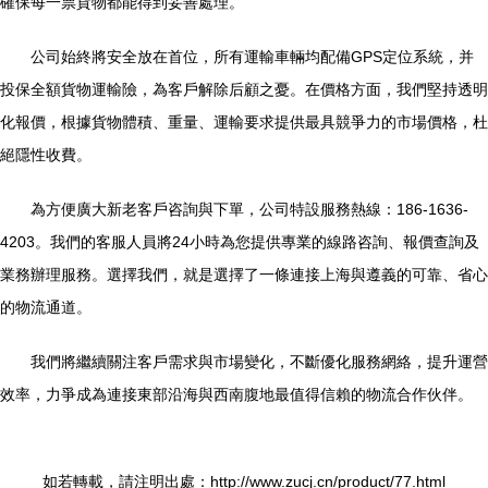
確保每一票貨物都能得到妥善處理。
公司始終將安全放在首位，所有運輸車輛均配備GPS定位系統，并
投保全額貨物運輸險，為客戶解除后顧之憂。在價格方面，我們堅持透明
化報價，根據貨物體積、重量、運輸要求提供最具競爭力的市場價格，杜
絕隱性收費。
為方便廣大新老客戶咨詢與下單，公司特設服務熱線：186-1636-
4203。我們的客服人員將24小時為您提供專業的線路咨詢、報價查詢及
業務辦理服務。選擇我們，就是選擇了一條連接上海與遵義的可靠、省心
的物流通道。
我們將繼續關注客戶需求與市場變化，不斷優化服務網絡，提升運營
效率，力爭成為連接東部沿海與西南腹地最值得信賴的物流合作伙伴。
如若轉載，請注明出處：http://www.zucj.cn/product/77.html