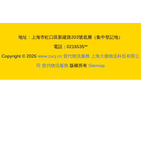
哈勒姆 跨
哥亞馬遜
海電商物流
FBA頭程海
的橋梁與貨
運全攻略
代服務解析
貨代選擇與
地址：上海市虹口區新建路203號底層（集中登記地）
商檢報關詳
電話：0216535**
解
Copyright © 2026
www.zucj.cn
貨代物流服務
上海大微物流科技有限公
司
貨代物流服務
版權所有
Sitemap